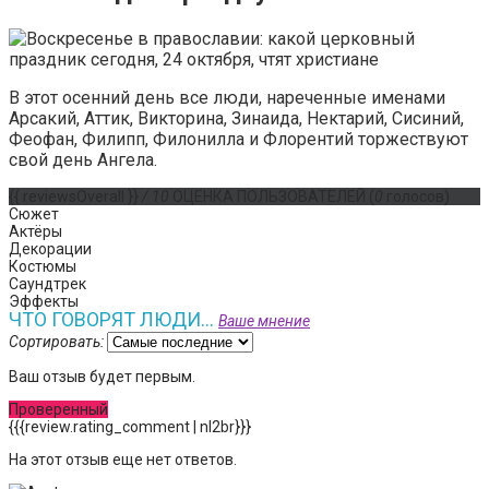
В этот осенний день все люди, нареченные именами
Арсакий, Аттик, Викторина, Зинаида, Нектарий, Сисиний,
Феофан, Филипп, Филонилла и Флорентий торжествуют
свой день Ангела.
{{ reviewsOverall }}
/ 10
ОЦЕНКА ПОЛЬЗОВАТЕЛЕЙ
(
0
голосов)
Сюжет
Актёры
Декорации
Костюмы
Саундтрек
Эффекты
ЧТО ГОВОРЯТ ЛЮДИ...
Ваше мнение
Сортировать:
Ваш отзыв будет первым.
Проверенный
{{{review.rating_comment | nl2br}}}
На этот отзыв еще нет ответов.