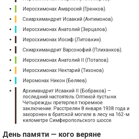
Иеросхимонах Амвросий (Гренков).
Схиархимандрит Исаакий (Антимонов).
Иеросхимонах Анатолий (Зерцалов).
Иеросхимонах Иосиф (Литовкин).
Схиархимандрит Варсонофий (Плиханков).
Иеросхимонах Анатолий II (Потапов).
Иеросхимонах Нектарий (Тихонов).
Иеромонах Никон (Беляев).
Архимандрит Исаакий II (Бобраков) —
последний настоятель Оптиной пустыни.
Четырежды претерпел тюремное
заключение. Расстрелян 8 января 1938 года и
захоронен в братской могиле в лесу на 162-м
километре Симферопольского шоссе.
День памяти — кого веряне