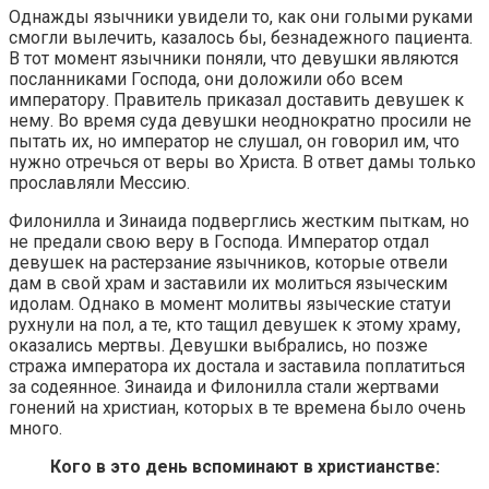
Однажды язычники увидели то, как они голыми руками
смогли вылечить, казалось бы, безнадежного пациента.
В тот момент язычники поняли, что девушки являются
посланниками Господа, они доложили обо всем
императору. Правитель приказал доставить девушек к
нему. Во время суда девушки неоднократно просили не
пытать их, но император не слушал, он говорил им, что
нужно отречься от веры во Христа. В ответ дамы только
прославляли Мессию.
Филонилла и Зинаида подверглись жестким пыткам, но
не предали свою веру в Господа. Император отдал
девушек на растерзание язычников, которые отвели
дам в свой храм и заставили их молиться языческим
идолам. Однако в момент молитвы языческие статуи
рухнули на пол, а те, кто тащил девушек к этому храму,
оказались мертвы. Девушки выбрались, но позже
стража императора их достала и заставила поплатиться
за содеянное. Зинаида и Филонилла стали жертвами
гонений на христиан, которых в те времена было очень
много.
Кого в это день вспоминают в христианстве: