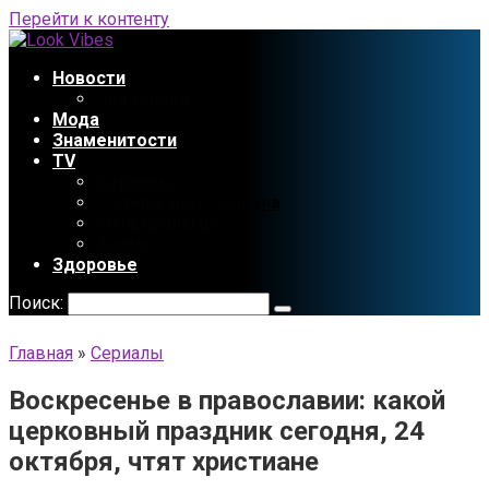
Перейти к контенту
Новости
Праздники
Мода
Знаменитости
TV
Сериалы
Содержание сериала
Мультфильмы
Аниме
Здоровье
Поиск:
Главная
»
Сериалы
Воскресенье в православии: какой
церковный праздник сегодня, 24
октября, чтят христиане