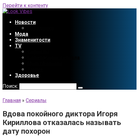
Перейти к контенту
Новости
Праздники
Мода
Знаменитости
TV
Сериалы
Содержание сериала
Мультфильмы
Аниме
Здоровье
Поиск:
Главная
»
Сериалы
Вдова покойного диктора Игоря
Кириллова отказалась называть
дату похорон