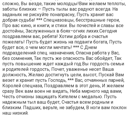
сложно, Вы везде, такие молодцы!Вам желаем теплоты,
заботы близких — Пусть тылы вас радуют всегда. На
заданьях не рискуйте понапрасну, Пусть хранит вас
добрая судьба! *** Спецназовцы, бесстрашные герои,
Про вас кино, и книги, и стихи. Вы почестей и славы все
достойны, Заслуженных в боях–огнях лихих.Сегодня
поздравляем вас, ребята! Хотим добра и счастья
пожелать! Пусть будет жизнь на подвиги богата, Пусть
будет все, о чем могли мечтать! *** С Днем
подразделений спец. назначения, Опасна работа у Вас,
без сомнения, Так пусть же опасность Вас обойдет, Так
пусть повышение ждет каждый год.Вы гордость семьи
и родителей гордость, Почет, уваженье несет Ваша
должность, Желаю достигнуть цели, высот, Пускай Вам
везет и хранит пусть Господь, *** Вас, отчаянных парней,
Королей спецназа, Поздравляем в этот день, И желаем
сразу Век вам воен не видать, Неба мирного над вами,
Честь отчизны защищать Кителем с медалью. Пусть
надежным тыл ваш будет, Счастья всем родным и
близким. Падших, верьте, не забудем, В ноги вам поклон
наш низкий.