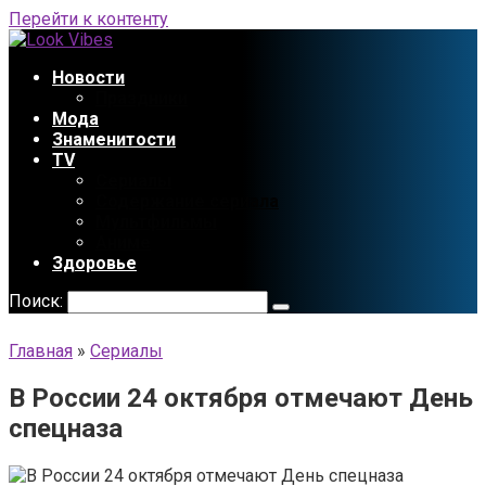
Перейти к контенту
Новости
Праздники
Мода
Знаменитости
TV
Сериалы
Содержание сериала
Мультфильмы
Аниме
Здоровье
Поиск:
Главная
»
Сериалы
В России 24 октября отмечают День
спецназа