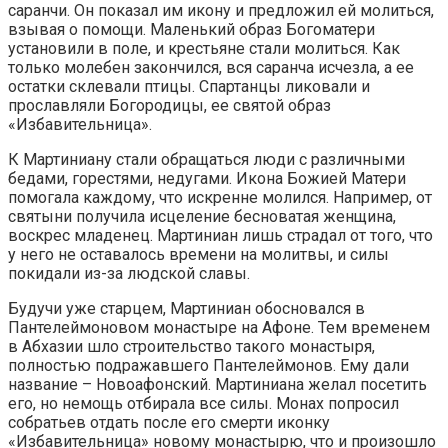
саранчи. Он показал им икону и предложил ей молиться,
взывая о помощи. Маленький образ Богоматери
установили в поле, и крестьяне стали молиться. Как
только молебен закончился, вся саранча исчезла, а ее
остатки склевали птицы. Спартанцы ликовали и
прославляли Богородицы, ее святой образ
«Избавительница».
К Мартиниану стали обращаться люди с различными
бедами, горестями, недугами. Икона Божией Матери
помогала каждому, что искренне молился. Например, от
святыни получила исцеление бесноватая женщина,
воскрес младенец. Мартиниан лишь страдал от того, что
у него не оставалось времени на молитвы, и силы
покидали из-за людской славы.
Будучи уже старцем, Мартиниан обосновался в
Пантелеймоновом монастыре на Афоне. Тем временем
в Абхазии шло строительство такого монастыря,
полностью подражавшего Пантелеймонов. Ему дали
название – Новоафонский. Мартиниана желал посетить
его, но немощь отбирала все силы. Монах попросил
собратьев отдать после его смерти иконку
«Избавительница» новому монастырю, что и произошло