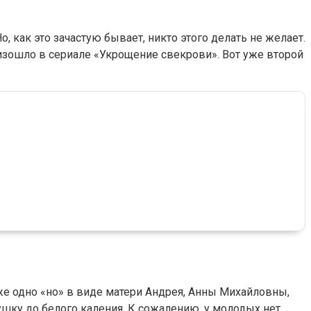
Но, как это зачастую бывает, никто этого делать не желает.
оизошло в сериале «Укрощение свекрови». Вот уже второй
же одно «но» в виде матери Андрея, Анны Михайловны,
ушку до белого каления. К сожалению, у молодых нет