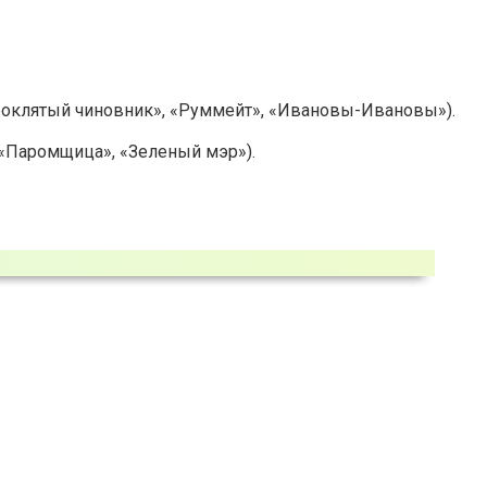
роклятый чиновник», «Руммейт», «Ивановы-Ивановы»).
«Паромщица», «Зеленый мэр»).