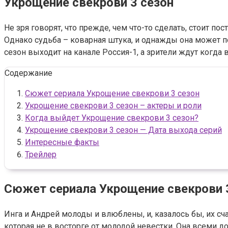
Укрощение свекрови 3 сезон
Не зря говорят, что прежде, чем что-то сделать, стоит пос
Однако судьба – коварная штука, и однажды она может п
сезон выходит на канале Россия-1, а зрители ждут когда 
Содержание
Сюжет сериала Укрощение свекрови 3 сезон
Укрощение свекрови 3 сезон – актеры и роли
Когда выйдет Укрощение свекрови 3 сезон?
Укрощение свекрови 3 сезон — Дата выхода серий
Интересные факты
Трейлер
Сюжет сериала Укрощение свекрови 
Инга и Андрей молоды и влюблены, и, казалось бы, их с
которая не в восторге от молодой невестки. Она всеми 