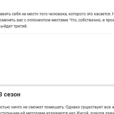
тавить себя на место того человека, которого это касается. 
оменять вас с оппонентом местами. Что, собственно, и пр
выйдет третий.
3 сезон
частью ничто не сможет помешать. Однако существует все 
доступными ей методами издевается над Ингой, доводя дев