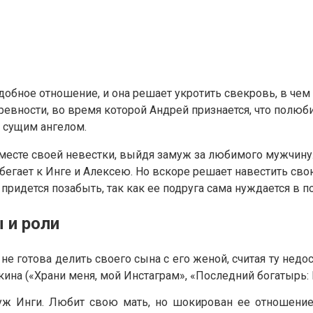
ное отношение, и она решает укротить свекровь, в чем ей 
ности, во время которой Андрей признается, что полюбил
а сущим ангелом.
 месте своей невестки, выйдя замуж за любимого мужчин
сбегает к Инге и Алексею. Но вскоре решает навестить св
придется позабыть, так как ее подруга сама нуждается в 
 и роли
не готова делить своего сына с его женой, считая ту недо
кина («Храни меня, мой Инстаграм», «Последний богатырь:
 Инги. Любит свою мать, но шокирован ее отношением