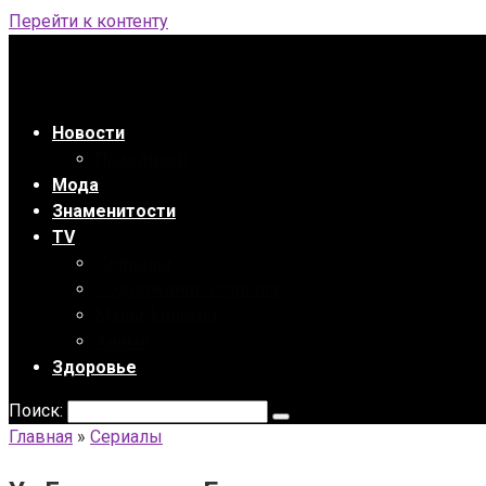
Перейти к контенту
Новости
Праздники
Мода
Знаменитости
TV
Сериалы
Содержание сериала
Мультфильмы
Аниме
Здоровье
Поиск:
Главная
»
Сериалы