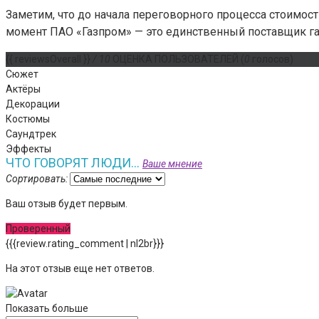
Заметим, что до начала переговорного процесса стоимос
момент ПАО «Газпром» — это единственный поставщик га
{{ reviewsOverall }}
/ 10
ОЦЕНКА ПОЛЬЗОВАТЕЛЕЙ
(
0
голосов)
Сюжет
Актёры
Декорации
Костюмы
Саундтрек
Эффекты
ЧТО ГОВОРЯТ ЛЮДИ...
Ваше мнение
Сортировать:
Ваш отзыв будет первым.
Проверенный
{{{review.rating_comment | nl2br}}}
На этот отзыв еще нет ответов.
Показать больше