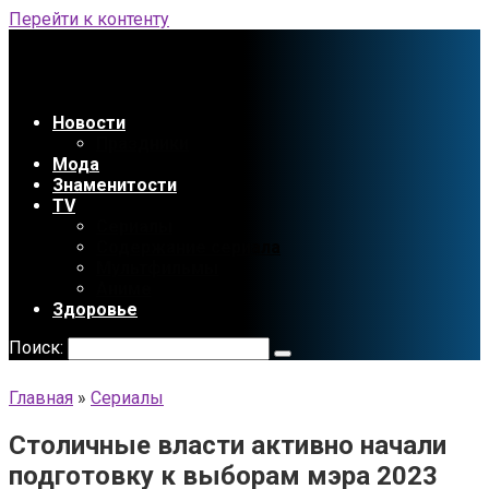
Перейти к контенту
Новости
Праздники
Мода
Знаменитости
TV
Сериалы
Содержание сериала
Мультфильмы
Аниме
Здоровье
Поиск:
Главная
»
Сериалы
Столичные власти активно начали
подготовку к выборам мэра 2023