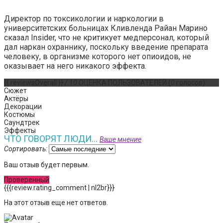
Директор по токсикологии и наркологии в
университетских больницах Кливленда Райан Марино
сказал Insider, что не критикует медперсонал, который
дал наркан охраннику, поскольку введение препарата
человеку, в организме которого нет опиоидов, не
оказывает на него никакого эффекта.
{{ reviewsOverall }}
/ 10
ОЦЕНКА ПОЛЬЗОВАТЕЛЕЙ
(
0
голосов)
Сюжет
Актёры
Декорации
Костюмы
Саундтрек
Эффекты
ЧТО ГОВОРЯТ ЛЮДИ...
Ваше мнение
Сортировать:
Ваш отзыв будет первым.
Проверенный
{{{review.rating_comment | nl2br}}}
На этот отзыв еще нет ответов.