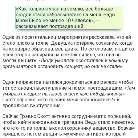
«Как только я упал на землю, все больше
людей стали набрасываться на меня. Надо
мной было не менее 10 человек», –
рассказывает пострадавший.
Одна из посетительниц мероприятия рассказала, что ей
стало плохо в толпе. Девушка потеряла сознание, когда
на концерте образовалась давка. По ее словам, люди со
всех сторон напирали на нее так сильно, что она не
могла дышать:
«Люди умоляли осветителей и команду
организаторов остановить концерт, но они не стали».
Один из фанатов пытался докричаться до рэпера, чтобы
тот остановил выступление и помог пострадавшим:
«Там
умирают люди, я пытаюсь спасти чью-нибудь жизнь!»
.
Скотт спросил: «кто просил меня остановиться?» и
продолжил выступление
Сейчас Трэвис Скотт активно сотрудничает с полицией,
чтобы найти виновников трагедии. Ведь стало известно,
что кто-то из толпы вколол охраннику вещество. Врачам
пришлось потом вводить мужчине антидот, который