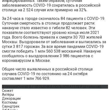
инфицированных. Таким образом, суточная
заболеваемость COVID-19 сократилась в российской
столице на 2 524 случая или примерно на 32%.
За 24 часа в городе скончалось 84 пациента с COVID-19.
Суточная смертность в столице продолжает расти:
накануне стало известно о гибели 82 человек. Эти
показатели соответствуют уровню конца июля 2021
года. Всего болезнь привела к смерти 30 703 жителей
Москвы. Выздоровели от заболевания и выписались за
сутки 3 817 горожан. За все время пандемии COVID-19
смогли победить 1 млн 560 538 москвичей. Накануне
сообщалось о выздоровлении 3 986 пациентов с
коронавирусом в Москве.
Общее число выявленных в российской столице
случаев COVID-19 по состоянию на 24 октября
составляет 1 млн 766 929.
{{ reviewsOverall }}
/ 10
ОЦЕНКА ПОЛЬЗОВАТЕЛЕЙ
(
0
голосов)
Сюжет
Актёры
Декорации
Костюмы
Саундтрек