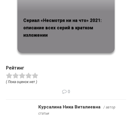
Сериал «Несмотря ни на что» 2021:
описание всех серий в кратком
изложении
Рейтинг
( Пока оценок нет )
0
Курсалина Ника Виталиевна
/ автор
статьи