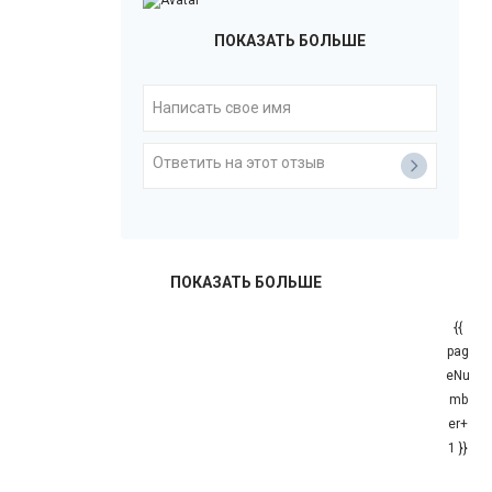
ПОКАЗАТЬ БОЛЬШЕ
ПОКАЗАТЬ БОЛЬШЕ
{{
pag
eNu
mb
er+
1 }}