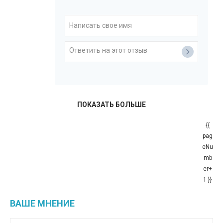
ПОКАЗАТЬ БОЛЬШЕ
{{
pag
eNu
mb
er+
1 }}
ВАШЕ МНЕНИЕ