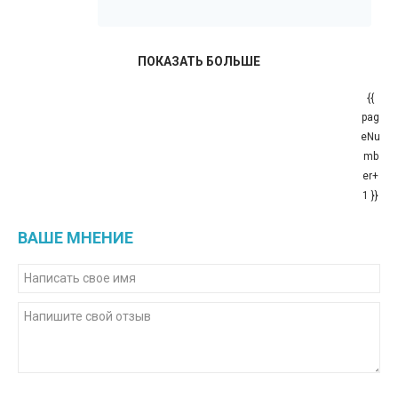
ПОКАЗАТЬ БОЛЬШЕ
{{
pag
eNu
mb
er+
1 }}
ВАШЕ МНЕНИЕ