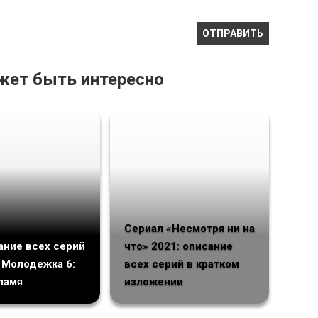
жет быть интересно
Сериал «Несмотря ни на
ние всех серий
что» 2021: описание
 Молодежка 6:
всех серий в кратком
ламя
изложении