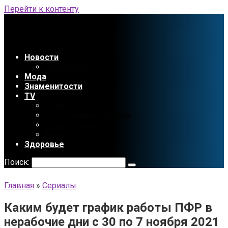
Перейти к контенту
Новости
Праздники
Мода
Знаменитости
TV
Сериалы
Содержание сериала
Мультфильмы
Аниме
Здоровье
Поиск:
Главная
»
Сериалы
Каким будет график работы ПФР в
нерабочие дни с 30 по 7 ноября 2021