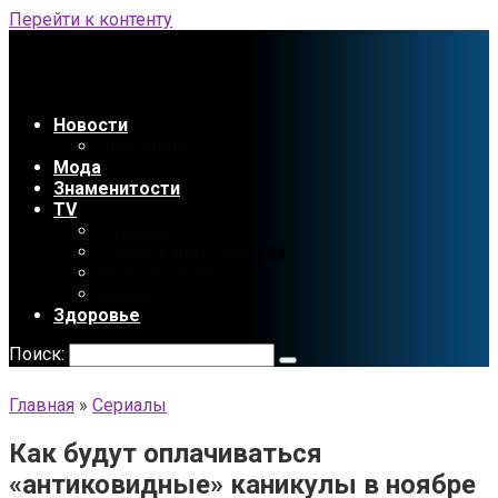
Перейти к контенту
Новости
Праздники
Мода
Знаменитости
TV
Сериалы
Содержание сериала
Мультфильмы
Аниме
Здоровье
Поиск:
Главная
»
Сериалы
Как будут оплачиваться
«антиковидные» каникулы в ноябре