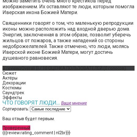
можно заметить очень много крестиков перед
изображением. Их оставляют те люди, которым помогла
Иверская икона Божией Матери.
Священники говорят о том, что маленькую репродукции
иконы можно расположить над входной дверью дома.
Энергия, заключенная в этом образе, позволит уберечь
жильцов от пожаров, а также нападений со стороны
недоброжелателей. Также отмечено, что люди, молясь
Иверской иконе Божией Матери, могут достичь
душевного равновесия.
{{ reviewsOverall }}
/ 10
ОЦЕНКА ПОЛЬЗОВАТЕЛЕЙ
(
0
голосов)
Сюжет
Актёры
Декорации
Костюмы
Саундтрек
Эффекты
ЧТО ГОВОРЯТ ЛЮДИ...
Ваше мнение
Сортировать:
Ваш отзыв будет первым.
Проверенный
{{{review.rating_comment | nl2br}}}