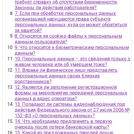
требует справку об отсутствии беременности.
Законны ли действия работодателя?
7. Если при обработке персональных данных
организацией нарушаются права субъекта
персональных данных, куда он может обратиться
за защитой?
8. Относятся ли cookies-файлы к персональным
данным пользователя?
9. Что относится к биометрическим персональным
данным?
10. Персональные данные – это сведения только о
живом человеке или об умершем тоже?
11. Вправе ли физическое лицо представлять
персональные данные своих близких
родственников?
12. Является ли заполнение регистрационной
формы на мероприятие передачей персональных
данных в адрес оператора?
13. Попадают ли системы видеонаблюдения под
действия Федерального закона от 27 июля 2006 №
152-ФЗ «О персональных данных»?
14. Что необходимо предпринять в первую
очередь после потери банковской карты?
15. Какой из предложенных паролей лучше