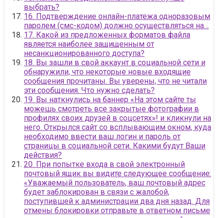
выбрать?
16. Подтверждение онлайн-платежа одноразовым
паролем (смс-кодом) должно осуществляться на…
17. Какой из предложенных форматов файла
является наиболее защищенным от
несанкционированного доступа?
18. Вы зашли в свой аккаунт в социальной сети и
обнаружили, что некоторые новые входящие
сообщения прочитаны. Вы уверены, что не читали
эти сообщения. Что нужно сделать?
19. Вы наткнулись на баннер «На этом сайте ты
можешь смотреть все закрытые фотографии в
профилях своих друзей в соцсетях»! и кликнули на
него. Открылся сайт со всплывающим окном, куда
необходимо ввести ваш логин и пароль от
страницы в социальной сети. Какими будут Ваши
действия?
20. При попытке входа в свой электронный
почтовый ящик вы видите следующее сообщение:
«Уважаемый пользователь, ваш почтовый адрес
будет заблокирован в связи с жалобой,
поступившей к администрации два дня назад. Для
отмены блокировки отправьте в ответном письме