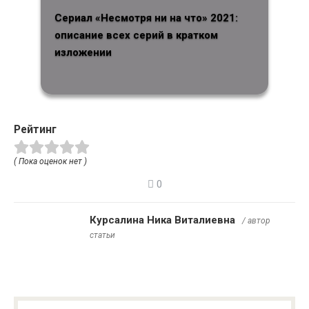
Сериал «Несмотря ни на что» 2021:
описание всех серий в кратком
изложении
Рейтинг
( Пока оценок нет )
0
Курсалина Ника Виталиевна
/ автор
статьи