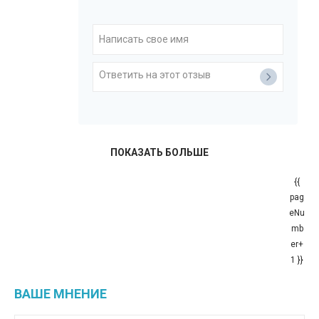
ПОКАЗАТЬ БОЛЬШЕ
{{
pag
eNu
mb
er+
1 }}
ВАШЕ МНЕНИЕ