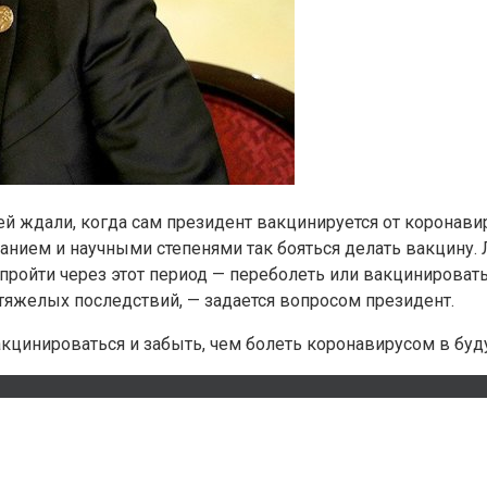
й ждали, когда сам президент вакцинируется от коронавир
ием и научными степенями так бояться делать вакцину. Ли
 пройти через этот период — переболеть или вакцинироват
 тяжелых последствий, — задается вопросом президент.
акцинироваться и забыть, чем болеть коронавирусом в бу