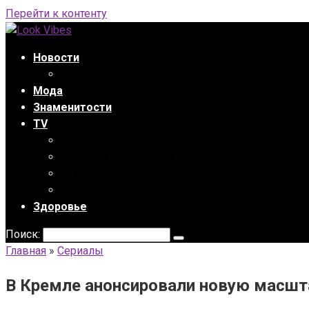
Перейти к контенту
Новости
Праздники
Мода
Знаменитости
TV
Сериалы
Содержание сериала
Мультфильмы
Аниме
Здоровье
Поиск:
Главная
»
Сериалы
В Кремле анонсировали новую масшт