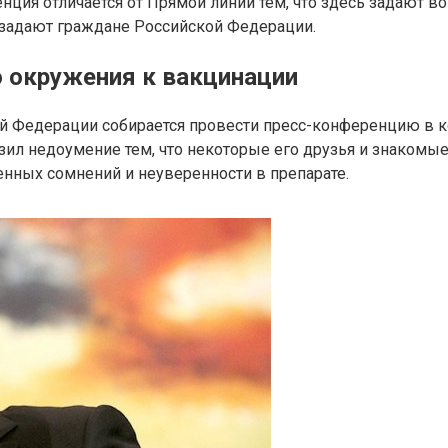
нция отличается от Прямой линии тем, что здесь задают 
задают граждане Российской Федерации.
о окружения к вакцинации
ой Федерации собирается провести пресс-конференцию в ко
л недоумение тем, что некоторые его друзья и знакомые
енных сомнений и неуверенности в препарате.