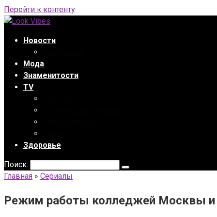
Перейти к контенту
Новости
Праздники
Мода
Знаменитости
TV
Сериалы
Содержание сериала
Мультфильмы
Аниме
Здоровье
Поиск:
Главная
»
Сериалы
Режим работы колледжей Москвы и П