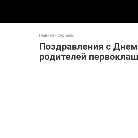
Перейти
к
контенту
Главная
»
Сериалы
Поздравления с Днем 
родителей первокла