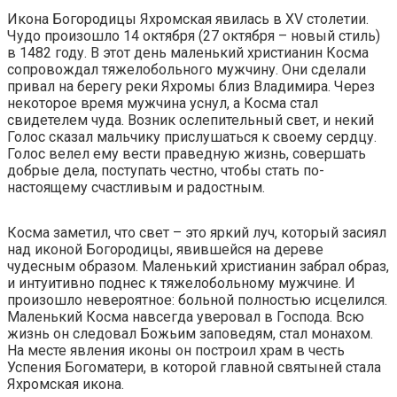
Икона Богородицы Яхромская явилась в XV столетии.
Чудо произошло 14 октября (27 октября – новый стиль)
в 1482 году. В этот день маленький христианин Косма
сопровождал тяжелобольного мужчину. Они сделали
привал на берегу реки Яхромы близ Владимира. Через
некоторое время мужчина уснул, а Косма стал
свидетелем чуда. Возник ослепительный свет, и некий
Голос сказал мальчику прислушаться к своему сердцу.
Голос велел ему вести праведную жизнь, совершать
добрые дела, поступать честно, чтобы стать по-
настоящему счастливым и радостным.
Косма заметил, что свет – это яркий луч, который засиял
над иконой Богородицы, явившейся на дереве
чудесным образом. Маленький христианин забрал образ,
и интуитивно поднес к тяжелобольному мужчине. И
произошло невероятное: больной полностью исцелился.
Маленький Косма навсегда уверовал в Господа. Всю
жизнь он следовал Божьим заповедям, стал монахом.
На месте явления иконы он построил храм в честь
Успения Богоматери, в которой главной святыней стала
Яхромская икона.