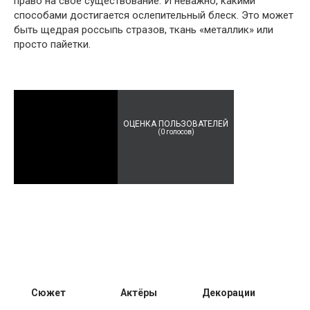
право на свое существование. И неважно, какими
способами достигается ослепительный блеск. Это может
быть щедрая россыпь стразов, ткань «металлик» или
просто пайетки.
ОЦЕНКА ПОЛЬЗОВАТЕЛЕЙ
(
0
голосов)
Сюжет
Актёры
Декорации