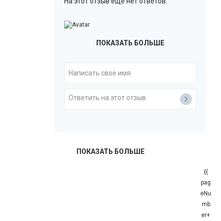
На этот отзыв еще нет ответов.
ПОКАЗАТЬ БОЛЬШЕ
ПОКАЗАТЬ БОЛЬШЕ
{{
pag
eNu
mb
er+