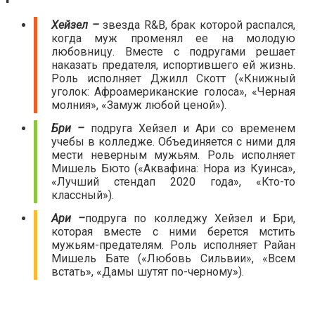
Хейзел –
звезда R&B, брак которой распался,
когда муж променял ее на молодую
любовницу. Вместе с подругами решает
наказать предателя, испортившего ей жизнь.
Роль исполняет Джилл Скотт («Книжный
уголок: Афроамериканские голоса», «Черная
молния», «Замуж любой ценой»).
Бри –
подруга Хейзел и Ари со временем
учебы в колледже. Объединяется с ними для
мести неверным мужьям. Роль исполняет
Мишель Бюто («Аквафина: Нора из Куинса»,
«Лучший стендап 2020 года», «Кто-то
классный»).
Ари –
подруга по колледжу Хейзел и Бри,
которая вместе с ними берется мстить
мужьям-предателям. Роль исполняет Райан
Мишель Бате («Любовь Сильвии», «Всем
встать», «Дамы шутят по-черному»).