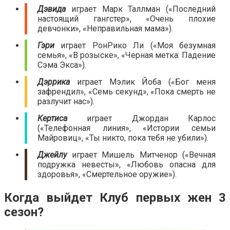
Дэвида
играет Марк Таллман («Последний
настоящий гангстер», «Очень плохие
девчонки», «Неправильная мама»).
Гэри
играет РонРико Ли («Моя безумная
семья», «В розыске», «Черная метка: Падение
Сэма Экса»).
Дэррика
играет Мэлик Йоба («Бог меня
зафрендил», «Семь секунд», «Пока смерть не
разлучит нас»).
Кертиса
играет Джордан Карлос
(«Телефонная линия», «Истории семьи
Майровиц», «Ты никто, пока тебя не убили»).
Джейлу
играет Мишель Митченор («Вечная
подружка невесты», «Любовь опасна для
здоровья», «Смертельное оружие»).
Когда выйдет Клуб первых жен 3
сезон?