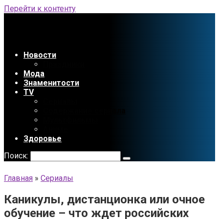
Перейти к контенту
Новости
Праздники
Мода
Знаменитости
TV
Сериалы
Содержание сериала
Мультфильмы
Аниме
Здоровье
Поиск:
Главная
»
Сериалы
Каникулы, дистанционка или очное
обучение – что ждет российских