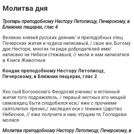
Молитва дня
Тропарь преподобному Нестору Летописцу, Печерскому, в
Ближних пещерах, глас 4
Великих князей русских деяния/ и преподобных отец
Печерских жития и чудеса написавый, / свое же, Богому
дре Несторе, многих ти ради добродетелей имя/
написано на Небеси стяжавый, // моли и нам написатися
в Книги Животныя.
Кондак преподобному Нестору Летописцу,
Печерскому, в Ближних пещерах, глас 2
Яко сый Богоноснаго Феодосия ученик/ и истинный
жития того подражатель, / первый честных его мощей
самовидец быти сподобился еси,/ яже с прочиими
святолепно пренес,/ наследил еси с темиже Царство
Небесное, // еже получити и нам, чтущим тя, Господеви
молися.
Молитва преподобному Нестору Летописцу, Печерскому, в