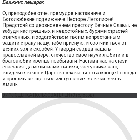
Ближних пещерах
О, преподобне отче, премудре наставниче и
Боголюбезне подвижниче Несторе Летописче!
Предстояй со дерзновением престолу Вечныя Славы, не
забуди нас грешных и недостойных, бурями страстей
отягченных, и ходатайством твоим непрестанным
защити страну нашу, тебе присную, и соотчии твоя от
всяких зол и скорбей. Утверди сердца наша в
православней вере, отечество свое научи любити и в
братолюбии крепце пребывати. Настави нас на стези
спасения, да молитвами твоими, заступниче наш,
внидем в вечное Царство славы, восхваляюще Господа
и прославляюще твое заступление во веки веков.
Аминь.
0
/ 10
ОЦЕНКА ПОЛЬЗОВАТЕЛЕЙ
(
0
голосов)