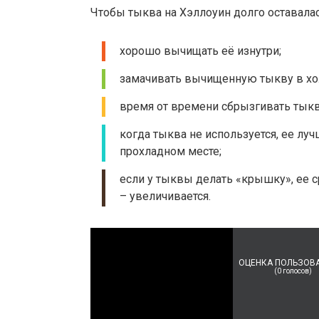
Чтобы тыква на Хэллоуин долго оставала
хорошо вычищать её изнутри;
замачивать вычищенную тыкву в хол
время от времени сбрызгивать тыкв
когда тыква не используется, ее лу
прохладном месте;
если у тыквы делать «крышку», ее с
– увеличивается.
ОЦЕНКА ПОЛЬЗОВ
(
0
голосов)