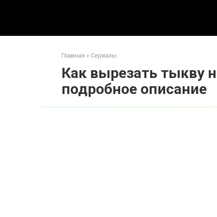
Перейти
к
контенту
Главная
»
Сериалы
Как вырезать тыкву н
подробное описание