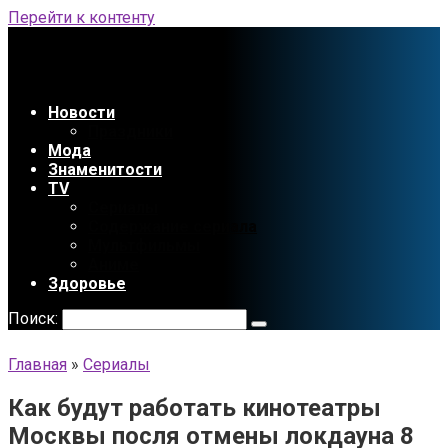
Перейти к контенту
Новости
Праздники
Мода
Знаменитости
TV
Сериалы
Содержание сериала
Мультфильмы
Аниме
Здоровье
Поиск:
Главная
»
Сериалы
Как будут работать кинотеатры
Москвы посля отмены локдауна 8