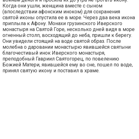
Когда они ушли, женщина вместе с сыном
(впоследствии афонским иноком) для сохранения
святой иконы опустила ее в море. Через два века икона
приплыла к Афону. Монахи грузинского Иверского
монастыря на Святой Горе, несколько дней видя в море
огненный столп, восходящий до неба, пришли к берегу.
Они увидели стоящий на воде святой образ. После
молебна о даровании монастырю явившейся святыни
благочестивый инок Иверского монастыря,
преподобный Гавриил Святогорец, по повелению
Божией Матери, явившейся ему во сне, пошел по воде,
принял святую икону и поставил в храме.