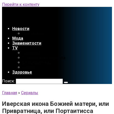
Перейти к контенту
Новости
Праздники
Мода
Знаменитости
TV
Сериалы
Содержание сериала
Мультфильмы
Аниме
Здоровье
Поиск:
Главная
»
Сериалы
Иверская икона Божией матери, или
Привратница, или Портаитисса