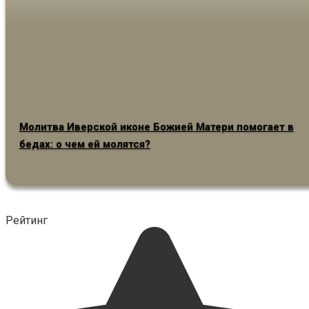
Молитва Иверской иконе Божией Матери помогает в
бедах: о чем ей молятся?
Рейтинг