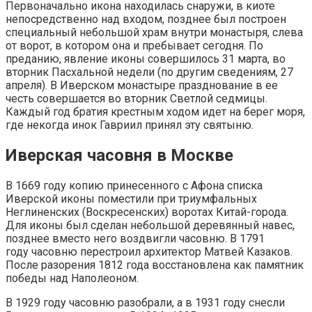
Первоначально икона находилась снаружи, в киоте
непосредственно над входом, позднее был построен
специальный небольшой храм внутри монастыря, слева
от ворот, в котором она и пребывает сегодня. По
преданию, явление иконы совершилось 31 марта, во
вторник Пасхальной недели (по другим сведениям, 27
апреля). В Иверском монастыре празднование в ее
честь совершается во вторник Светлой седмицы.
Каждый год братия крестным ходом идет на берег моря,
где некогда инок Гавриил принял эту святыню.
Иверская часовня в Москве
В 1669 году копию принесенного с Афона списка
Иверской иконы поместили при триумфальных
Неглиненских (Воскресенских) воротах Китай-города.
Для иконы был сделан небольшой деревянный навес,
позднее вместо него воздвигли часовню. В 1791
году часовню перестроил архитектор Матвей Казаков.
После разорения 1812 года восстановлена как памятник
победы над Наполеоном.
В 1929 году часовню разобрали, а в 1931 году снесли