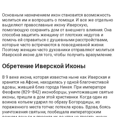
Основным назначением икон становится возможность
молиться им и вопрошать о помощи. И все же отдельно
выделяют православные икону Иверскую,
помогающую сохранить дом от внешнего влияния. Она
способна защитить женщину от плотских недугов и
помочь ей справиться с душевными расстройствами,
которые часто встречаются в повседневной жизни.
Поэтому женщин часто духовники отправляют молиться
Иверской иконе для того, чтобы получить вразумление.
Обретение Иверской Иконы
В 9 веке икона, которая известна ныне как Иверская и
хранится на Афоне, находилась у одной благочестивой
вдовы, жившей близ города Никея. При императоре
Феофиле (829–842) иконоборцы, уничтожавшие святые
иконы, пришли в дом этой христианки. Когда один из
воинов копьем ударил по образу Богородицы, из
пораженного места тотчас потекла кровь. Вдова, боясь
уничтожения святыни, пообещала императорским
воинам деньги и просила их до утра не трогать икону.