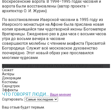
Воскресенские ворота. В 1994–1995 годах часовня и
ворота были восстановлены (автор проекта –
архитектор О. И. Журин).
По восстановлении Иверской часовни в 1995 году из
Иверского монастыря на Афоне была прислана новая
копия хранящейся там чудотворной иконы Богоматери
Вратарницы. Ежедневно раз в два часа с восьми часов
утра до восьми вечера в часовне
совершаются молебны с чтением акафиста Пресвятой
Богородице. Служит всё московское духовенство
поочерёдно. Этот новый образ уже прославился
многими чудесами.
{{ reviewsOverall }}
/ 10
ОЦЕНКА ПОЛЬЗОВАТЕЛЕЙ
(
0
голосов)
Сюжет
Актёры
Декорации
Костюмы
Саундтрек
Эффекты
ЧТО ГОВОРЯТ ЛЮДИ...
Ваше мнение
Сортировать:
Ваш отзыв будет первым.