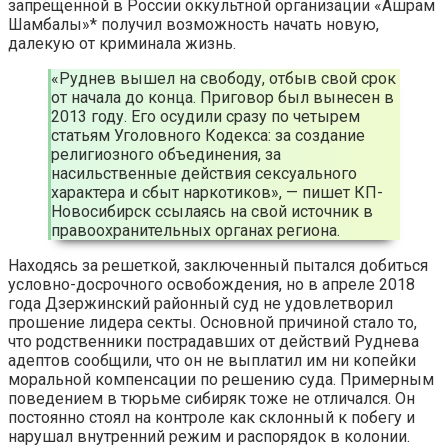
запрещенной в России оккультной организации «Ашрам
Шамбалы»* получил возможность начать новую,
далекую от криминала жизнь.
«Руднев вышел на свободу, отбыв свой срок
от начала до конца. Приговор был вынесен в
2013 году. Его осудили сразу по четырем
статьям Уголовного Кодекса: за создание
религиозного объединения, за
насильственные действия сексуального
характера и сбыт наркотиков», — пишет КП-
Новосибирск ссылаясь на свой источник в
правоохранительных органах региона.
Находясь за решеткой, заключенный пытался добиться
условно-досрочного освобождения, но в апреле 2018
года Дзержинский районный суд не удовлетворил
прошение лидера секты. Основной причиной стало то,
что родственники пострадавших от действий Руднева
адептов сообщили, что он не выплатил им ни копейки
моральной компенсации по решению суда. Примерным
поведением в тюрьме сибиряк тоже не отличался. Он
постоянно стоял на контроле как склонный к побегу и
нарушал внутренний режим и распорядок в колонии.