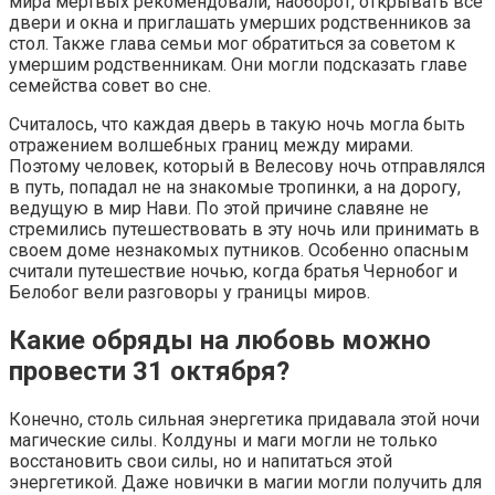
мира мертвых рекомендовали, наоборот, открывать все
двери и окна и приглашать умерших родственников за
стол. Также глава семьи мог обратиться за советом к
умершим родственникам. Они могли подсказать главе
семейства совет во сне.
Считалось, что каждая дверь в такую ночь могла быть
отражением волшебных границ между мирами.
Поэтому человек, который в Велесову ночь отправлялся
в путь, попадал не на знакомые тропинки, а на дорогу,
ведущую в мир Нави. По этой причине славяне не
стремились путешествовать в эту ночь или принимать в
своем доме незнакомых путников. Особенно опасным
считали путешествие ночью, когда братья Чернобог и
Белобог вели разговоры у границы миров.
Какие обряды на любовь можно
провести 31 октября?
Конечно, столь сильная энергетика придавала этой ночи
магические силы. Колдуны и маги могли не только
восстановить свои силы, но и напитаться этой
энергетикой. Даже новички в магии могли получить для