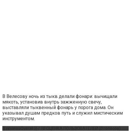
В Велесову ночь из тыкв делали фонари: вычищали
мякоть, установив внутрь зажженную свечу,
выставляли тыквенный фонарь у порога дома. Он
указывал душам предков путь и служил мистическим
инструментом.
{{ reviewsOverall }}
/ 10
ОЦЕНКА ПОЛЬЗОВАТЕЛЕЙ
(
0
голосов)